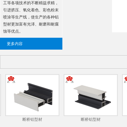
工等各项技术的不断精益求精，
引进挤压、氧化着色、彩色粉末
喷涂等生产线，使生产的各种铝
型材更加富有光泽、耐磨和耐腐
蚀等优点。
更多内容
断桥铝型材
断桥铝型材