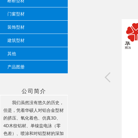
断桥型材
门窗型材
装饰型材
建筑型材
其他
产品图册
公司简介
我们虽然没有悠久的历史，
但是，凭着华硕人对铝合金型材
的挤压、氧化着色、仿真3D、
4D木纹铝材、单镍盐电泳（零
色差）、喷涂和对铝型材的深加