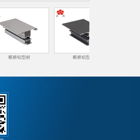
断桥铝型材
断桥铝型材
断