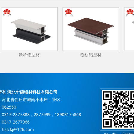
断桥铝型材
断桥铝型材
所有 河北华硕铝材科技有限公司
：河北省任丘市城南小李庄工业区
062550
317-2877888，2877999，18903175868
317-2677966
slckj@126.com