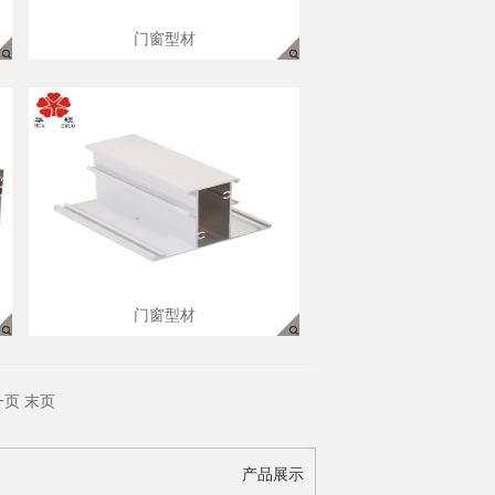
门窗型材
门窗型材
一页
末页
产品展示