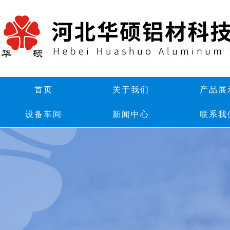
首页
关于我们
产品展
设备车间
新闻中心
联系我