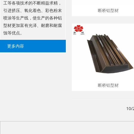
工等各项技术的不断精益求精，
引进挤压、氧化着色、彩色粉末
断桥铝型材
喷涂等生产线，使生产的各种铝
型材更加富有光泽、耐磨和耐腐
蚀等优点。
更多内容
断桥铝型材
10